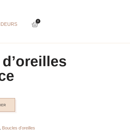
0
NDEURS
d’oreilles
ce
IER
,
Boucles d'oreilles