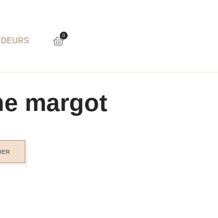
0
NDEURS
e margot
IER