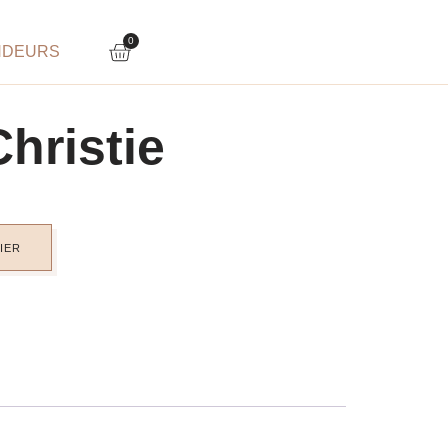
0
NDEURS
hristie
IER